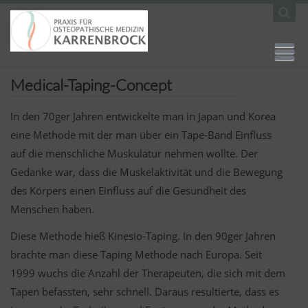
Medical-Taping-Concept
In den 70ger Jahren entwickelte man in Japan und Korea
eine Methode mit der man über ein Tape-Band Einfluss
auf die menschliche Muskulatur nehmen wollte. Der
Gedanke war, dass die Muskelaktivität und die Bewegung
des Körpers einen Einfluss auf die Gesundheit des
Menschen haben.
Diese Methode hieß Kinesio-Taping. In den 90ger Jahren
brachte man diese Taping Methode nach Europa. Seit
1999 wuchs die Anzahl der Therapeuten, die sich mit dem
Tapen befassten, sehr schnell. Daraus resultierte, dass es